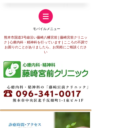
​モバイルメニュー
​モバイルメニュー
​熊本市国道3号線沿い藤崎八幡宮前 | 藤崎宮前クリニッ
ク | 心療内科・精神科を行っています |
こころの不調で
お困りのことがありましたら、お気軽にご相談くださ
い